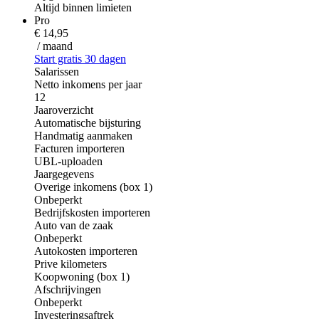
Altijd binnen limieten
Pro
€ 14,95
/ maand
Start gratis 30 dagen
Salarissen
Netto inkomens per jaar
12
Jaaroverzicht
Automatische bijsturing
Handmatig aanmaken
Facturen importeren
UBL-uploaden
Jaargegevens
Overige inkomens (box 1)
Onbeperkt
Bedrijfskosten importeren
Auto van de zaak
Onbeperkt
Autokosten importeren
Prive kilometers
Koopwoning (box 1)
Afschrijvingen
Onbeperkt
Investeringsaftrek