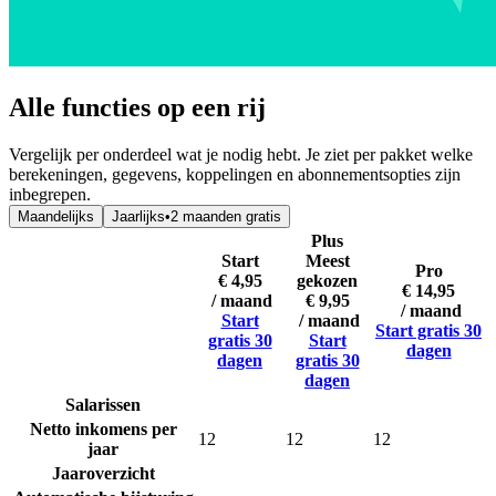
Alle functies op een rij
Vergelijk per onderdeel wat je nodig hebt. Je ziet per pakket welke
berekeningen, gegevens, koppelingen en abonnementsopties zijn
inbegrepen.
Maandelijks
Jaarlijks
•
2 maanden gratis
Plus
Start
Meest
Pro
€ 4,95
gekozen
€ 14,95
/ maand
€ 9,95
/ maand
Start
/ maand
Start gratis 30
gratis 30
Start
dagen
dagen
gratis 30
dagen
Salarissen
Netto inkomens per
12
12
12
jaar
Jaaroverzicht