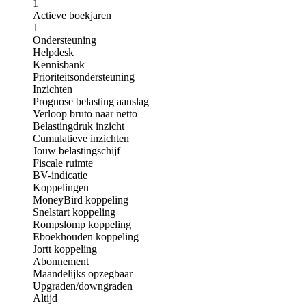
1
Actieve boekjaren
1
Ondersteuning
Helpdesk
Kennisbank
Prioriteitsondersteuning
Inzichten
Prognose belasting aanslag
Verloop bruto naar netto
Belastingdruk inzicht
Cumulatieve inzichten
Jouw belastingschijf
Fiscale ruimte
BV-indicatie
Koppelingen
MoneyBird koppeling
Snelstart koppeling
Rompslomp koppeling
Eboekhouden koppeling
Jortt koppeling
Abonnement
Maandelijks opzegbaar
Upgraden/downgraden
Altijd