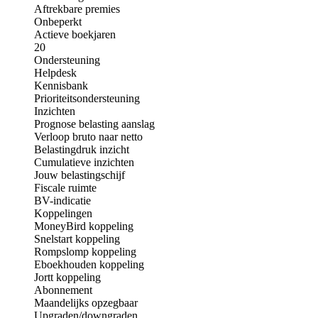
Aftrekbare premies
Onbeperkt
Actieve boekjaren
20
Ondersteuning
Helpdesk
Kennisbank
Prioriteitsondersteuning
Inzichten
Prognose belasting aanslag
Verloop bruto naar netto
Belastingdruk inzicht
Cumulatieve inzichten
Jouw belastingschijf
Fiscale ruimte
BV-indicatie
Koppelingen
MoneyBird koppeling
Snelstart koppeling
Rompslomp koppeling
Eboekhouden koppeling
Jortt koppeling
Abonnement
Maandelijks opzegbaar
Upgraden/downgraden