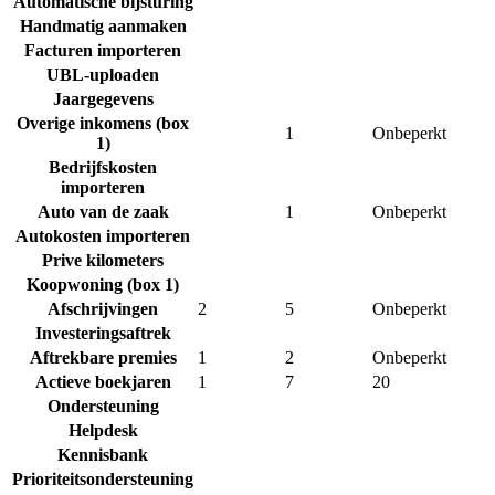
Automatische bijsturing
Handmatig aanmaken
Facturen importeren
UBL-uploaden
Jaargegevens
Overige inkomens (box
1
Onbeperkt
1)
Bedrijfskosten
importeren
Auto van de zaak
1
Onbeperkt
Autokosten importeren
Prive kilometers
Koopwoning (box 1)
Afschrijvingen
2
5
Onbeperkt
Investeringsaftrek
Aftrekbare premies
1
2
Onbeperkt
Actieve boekjaren
1
7
20
Ondersteuning
Helpdesk
Kennisbank
Prioriteitsondersteuning