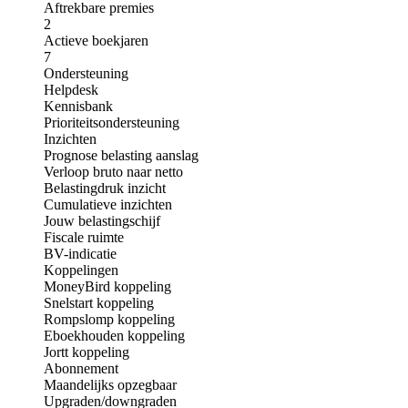
Aftrekbare premies
2
Actieve boekjaren
7
Ondersteuning
Helpdesk
Kennisbank
Prioriteitsondersteuning
Inzichten
Prognose belasting aanslag
Verloop bruto naar netto
Belastingdruk inzicht
Cumulatieve inzichten
Jouw belastingschijf
Fiscale ruimte
BV-indicatie
Koppelingen
MoneyBird koppeling
Snelstart koppeling
Rompslomp koppeling
Eboekhouden koppeling
Jortt koppeling
Abonnement
Maandelijks opzegbaar
Upgraden/downgraden