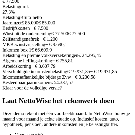
€ 77.500
Belastingdruk
27,3%
Belasting
Bruto-netto
Jaaromzet
€ 85.000
€ 85.000
Bedrijfskosten
− € 7.500
Winst uit de onderneming
€ 77.500
€ 77.500
Zelfstandigenaftrek
− € 1.200
MKB-winstvrijstelling
− € 9.690,1
Inkomen box 1
€ 66.609,9
Belasting en premie volksverzekeringen
€ 24.295,45
Algemene heffingskorting
− € 755,81
Arbeidskorting
− € 3.607,79
Verschuldigde inkomstenbelasting
€ 19.931,85
− € 19.931,85
Inkomensafhankelijke bijdrage Zvw
− € 3.230,58
Besteedbaar jaarinkomen
€ 54.337,57
Klaar voor de volledige versie?
Laat NettoWise het rekenwerk doen
Deze demo rekent met één voorbeeldmaand. In NettoWise bouw je
maand voor maand je echte situatie op. Inclusief kosten, auto,
hypotheek, pensioen, andere inkomsten en je belastingbuffer.
Meer scenario's